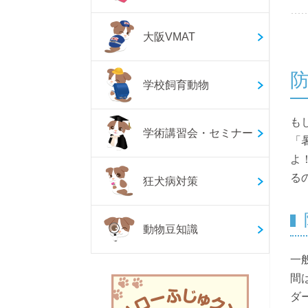
大阪VMAT
学校飼育動物
も
学術講習会・セミナー
「
よ
る
狂犬病対策
動物豆知識
一
間
ダ