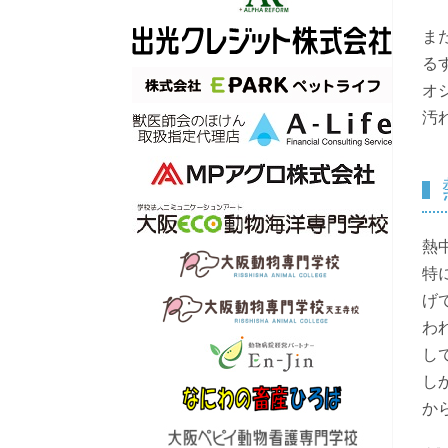
ま
る
オ
汚
熱
特
げ
わ
し
し
か