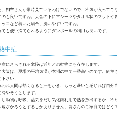
た、飼主さんが常時見ているわけでないので、冷気が入ってこ
すのも良いですね。犬舎の下に古シーツやタオル状のマットや
シッコなど着いた場合、洗いやすいですね。
れても使い捨てられるようにダンボールの利用も良いです。
熱中症
中症にさらされる危険は近年どの動物にも存在します。
に大阪は、夏場の平均気温が本州の中で一番高いのです。飼主
て下さい。
れわれ人間は熱くなると汗をかき、もっと暑いと感じれば自分
て冷やそうとします。
かし動物は呼吸、蒸気をだし気化熱利用で熱を放出するか、冷
ら遠ざかろうとするしかありません。皆さんのご家庭ではどう