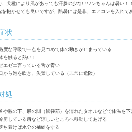
で、犬種により風があっても汗腺の少ないワンちゃんは暑い！
枕を抱かせても良いですが、酷暑には是非、エアコンを入れて
症状
過度な呼吸で一点を見つめて体の動きが止まっている
体を触ると熱い！
ゼエゼエ言っている舌が青い
口から泡を吹き、失禁している（非常に危険）
対処
首や脇の下、股の間（鼠径部）を濡れたタオルなどで体温を下
冷房している所など涼しいところへ移動してあげる
落ち着けば水分の補給をする