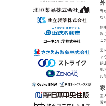
外
春
な
飼
温
こ
常
ょ
飼
地
お
家
室
舌