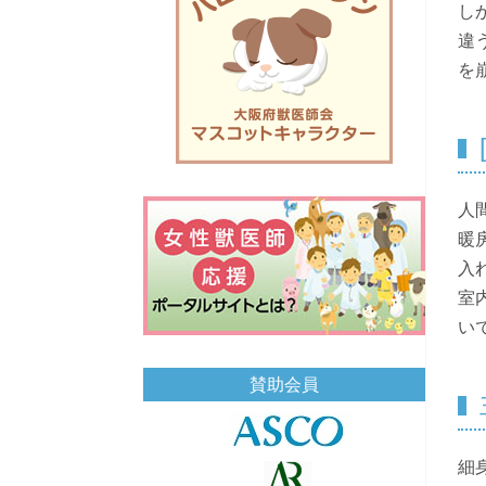
し
違
を
人
暖
入
室
い
賛助会員
細