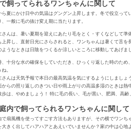
で飼ってられるワンちゃんに関して
から夏にかけ日中の気温はグングン上昇します。冬で役立って
り、一般に毛の抜け変え期に当たります。
主さんは、暑い夏期を迎えにあたり毛をとく・すくなどして準
も上昇し、直射日光にさらされると、ワンちゃんは暑くて舌を
のようなときは日陰をつくるか涼しいところに移動してあげま
時、十分な水の確保をしていただき、ひっくり返した時のため
うね。
主さんは天気予報で本日の最高気温を気にするようにしましょ
面からの照り返しのきつい日や雨上がりの高温多湿のときは熱
散歩は、やめましょう！ 特に毛の長い、毛が黒い、肥満、高齢
庭内で飼ってられるワンちゃんに関して
内で扇風機を使ってすごす方法もありますが、その横でワンち
を大きく出してハアハアとあえいでいませんか？家の中は心地