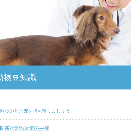
動物豆知識
散歩のとき糞を持ち帰りましょう
防寒対策/熱対策/熱中症