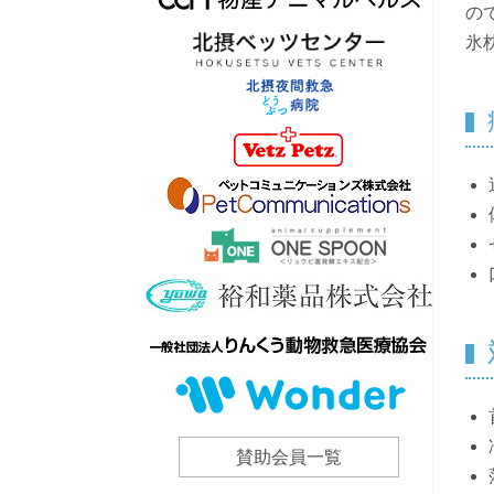
の
氷
賛助会員一覧